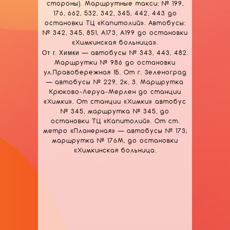
стороны). Маршрутные такси: № 199,
176, 662, 532, 342, 345, 442, 443 до
остановки ТЦ «Капитолий». Автобусы:
№ 342, 345, 851, А173, А199 до остановки
«Химкинская больница».
От г. Химки
— автобусы № 343, 443, 482.
Маршрутки № 986 до остановки
ул.Правобережная 1Б. От г. Зеленоград
— автобусы № 229, 2к, 3. Маршрутка
Крюково-Леруа-Мерлен до станции
«Химки». От станции «Химки» автобус
№ 345, маршрутка № 345, до
остановки ТЦ «Капитолий». От ст.
метро «Планерная» — автобусы № 173;
маршрутка № 176М, до остановки
«Химкинская больница.