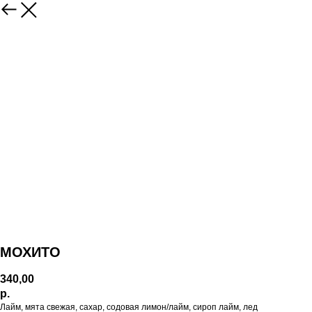
МОХИТО
340,00
р.
Лайм, мята свежая, сахар, содовая лимон/лайм, сироп лайм, лед