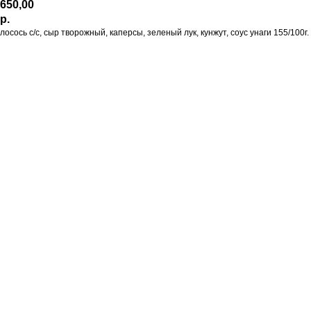
650,00
р.
лосось с/с, сыр творожный, каперсы, зеленый лук, кунжут, соус унаги 155/100г.